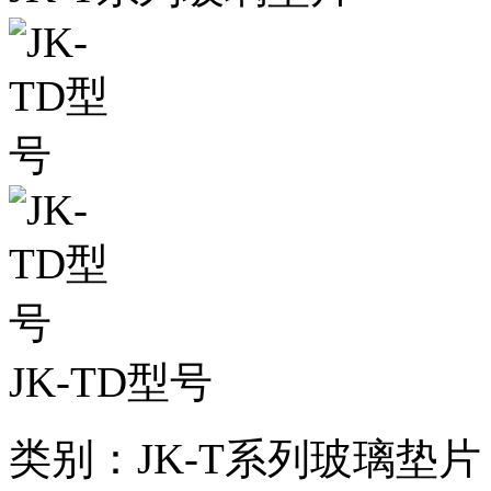
JK-TD型号
类别：JK-T系列玻璃垫片