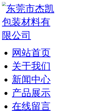
网站首页
关于我们
新闻中心
产品展示
在线留言