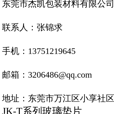
东莞市杰凯包装材料有限公
联系人：张锦求
手机：13751219645
邮箱：3206486@qq.com
地址：东莞市万江区小享社区
JK-T系列玻璃垫片