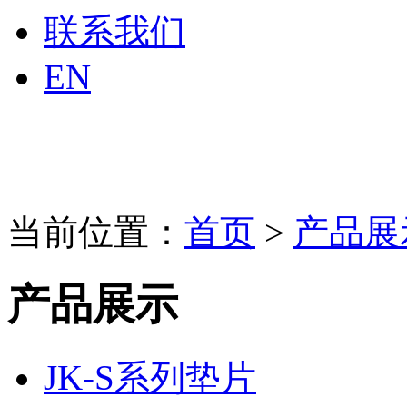
联系我们
EN
当前位置：
首页
>
产品展
产品展示
JK-S系列垫片